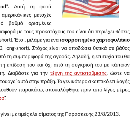
nd”.
Αυτή τη φορά
 αμερικάνικες μετοχές
ό βαθμό ορισμένες
ιαφορά με τους προκατόχους του είναι ότι περιέχει θέσεις
ort). Έτσι, μιλάμε για ένα
ισορροπημένο χαρτοφυλάκιο
, long-short). Στόχος είναι να αποδώσει θετικά σε βάθος
πό τη συμπεριφορά της αγοράς. Δηλαδή, η επιτυχία του θα
τη επίδοσή του και όχι από τη σύγκρισή του με κάποιον
κτη. Διαβάστε για την
τέχνη της αντιστάθμισης
, ώστε να
τουργεί αυτό στην πράξη. Το γενικότερο σκεπτικό επιλογής
ουθούν παρακάτω, αποκαλύφθηκε πριν από λίγες μέρες
ρο
”.
γίνει με τιμές κλεισίματος της Παρασκευής 23/8/2013.