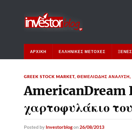
ΑΡΧΙΚΉ
ΕΛΛΗΝΙΚΈΣ ΜΕΤΟΧΈΣ
ΞΈΝΕΣ
GREEK STOCK MARKET
,
ΘΕΜΕΛΙΏΔΗΣ ΑΝΆΛΥΣΗ
,
AmericanDream Fu
χαρτοφυλάκιο του
Posted
by
Investorblog
on
26/08/2013