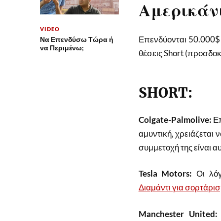
Αμερικάνι
VIDEO
Επενδύονται 50.000$ 
Να Επενδύσω Τώρα ή
να Περιμένω;
θέσεις Short (προσδοκ
SHORT:
Colgate-Palmolive:
Επ
αμυντική, χρειάζεται ν
συμμετοχή της είναι α
Tesla Motors:
Οι λόγ
Διαμάντι για σορτάρισ
Manchester United: