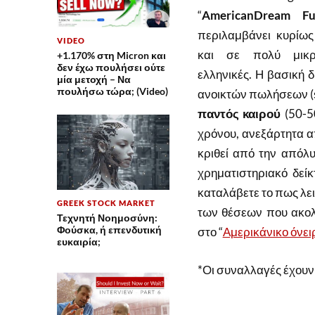
“
AmericanDream Fu
περιλαμβάνει κυρίως
VIDEO
και σε πολύ μικρ
+1.170% στη Micron και
δεν έχω πουλήσει ούτε
ελληνικές. Η βασική δ
μία μετοχή – Να
πουλήσω τώρα; (Video)
ανοικτών πωλήσεων (sh
παντός καιρού
(50-50
χρόνου, ανεξάρτητα α
κριθεί από την απόλυ
χρηματιστηριακό δεί
καταλάβετε το πως λει
GREEK STOCK MARKET
των θέσεων που ακολ
Τεχνητή Νοημοσύνη:
Φούσκα, ή επενδυτική
στο “
Αμερικάνικο όνει
ευκαιρία;
*Οι συναλλαγές έχουν 