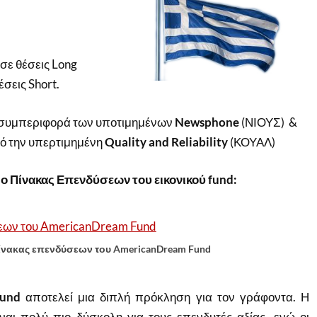
σε θέσεις Long
σεις Short.
 συμπεριφορά των υποτιμημένων
Newsphone
(ΝΙΟΥΣ) &
ό την υπερτιμημένη
Quality and Reliability
(ΚΟΥΑΛ)
ο Πίνακας Επενδύσεων του εικονικού fund:
ίνακας επενδύσεων του AmericanDream Fund
Fund
αποτελεί μια διπλή πρόκληση για τον γράφοντα. Η
ναι πολύ πιο δύσκολη για τους επενδυτές αξίας, ενώ οι