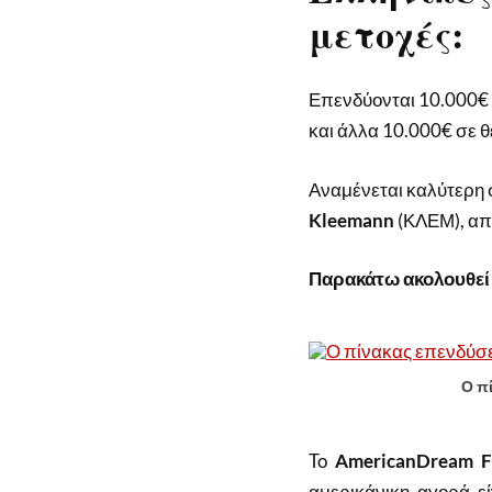
μετοχές:
Επενδύονται 10.000€ 
και άλλα 10.000€ σε θέ
Αναμένεται καλύτερη
Kleemann
(ΚΛΕΜ), απ
Παρακάτω ακολουθεί 
Ο π
To
AmericanDream 
αμερικάνικη αγορά εί