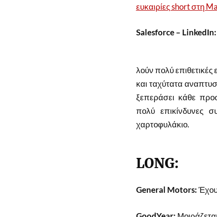
ευκαιρίες short στη M
Salesforce – LinkedIn:
λούν πολύ επιθετικές 
και ταχύτατα αναπτυσ
ξεπεράσει κάθε προσ
πολύ επικίνδυνες σ
χαρτοφυλάκιο.
LONG:
General Motors:
Έχουμ
GoodYear:
Μοιράζεται