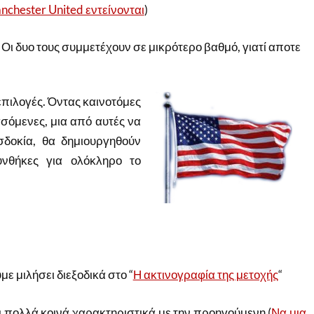
anchester United εντείνονται
)
Οι δυο τους συμμετέχουν σε μικρότερο βαθμό, γιατί αποτε
επιλογές. Όντας καινοτόμες
σόμενες, μια από αυτές να
δοκία, θα δημιουργηθούν
υνθήκες για ολόκληρο το
ε μιλήσει διεξοδικά στο “
Η ακτινογραφία της μετοχής
“
 πολλά κοινά χαρακτηριστικά με την προηγούμενη (
Να μια