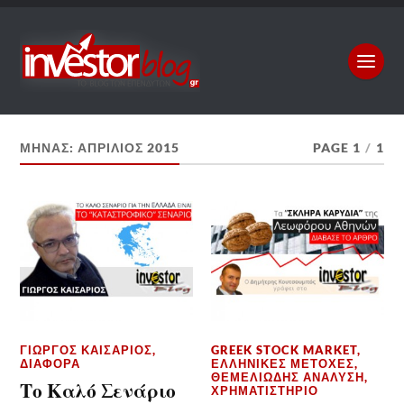
ΜΉΝΑΣ:
ΑΠΡΊΛΙΟΣ 2015
PAGE 1
/
1
ΓΙΏΡΓΟΣ ΚΑΙΣΆΡΙΟΣ
,
GREEK STOCK MARKET
,
ΔΙΆΦΟΡΑ
ΕΛΛΗΝΙΚΈΣ ΜΕΤΟΧΈΣ
,
ΘΕΜΕΛΙΏΔΗΣ ΑΝΆΛΥΣΗ
,
Το Καλό Σενάριο
ΧΡΗΜΑΤΙΣΤΉΡΙΟ