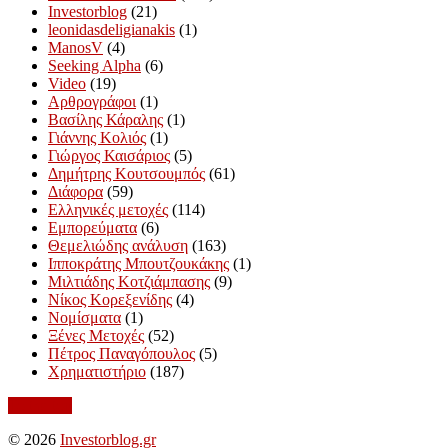
Investorblog
(21)
leonidasdeligianakis
(1)
ManosV
(4)
Seeking Alpha
(6)
Video
(19)
Αρθρογράφοι
(1)
Βασίλης Κάραλης
(1)
Γιάννης Κολιός
(1)
Γιώργος Καισάριος
(5)
Δημήτρης Κουτσουμπός
(61)
Διάφορα
(59)
Ελληνικές μετοχές
(114)
Εμπορεύματα
(6)
Θεμελιώδης ανάλυση
(163)
Ιπποκράτης Μπουτζουκάκης
(1)
Μιλτιάδης Κοτζιάμπασης
(9)
Νίκος Κορεξενίδης
(4)
Νομίσματα
(1)
Ξένες Μετοχές
(52)
Πέτρος Παναγόπουλος
(5)
Χρηματιστήριο
(187)
To the top
© 2026
Investorblog.gr