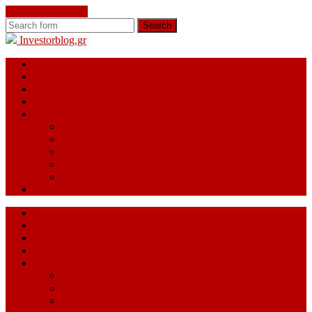
Skip to the content
Search
Investorblog.gr
Αρχική
Ελληνικές μετοχές
Ξένες Μετοχές
Μαθήματα Value Investing
Σχετικά με εμάς
Αρθρογράφοι
Επικοινωνία
Εγγραφή στο Newsletter
Links
Όροι Χρήσης
EN
Αρχική
Ελληνικές μετοχές
Ξένες Μετοχές
Μαθήματα Value Investing
Σχετικά με εμάς
Αρθρογράφοι
Επικοινωνία
Εγγραφή στο Newsletter