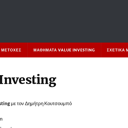
 ΜΕΤΟΧΈΣ
ΜΑΘΉΜΑΤΑ VALUE INVESTING
ΣΧΕΤΙΚΆ 
Investing
sting
με τον Δημήτρη Κουτσουμπό
om