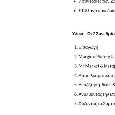
7 συνεδρίες των 2
£100 ανά συνεδρί
Υλικό – Οι 7 Συνεδρίε
Εισαγωγή
Margin of Safety &
Mr Market & Μετα
Αποτελεσματικότη
Αναζήτηση ιδεών &
Αναλύοντας την ετ
Χτίζοντας το Χαρτ