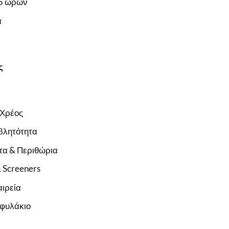
,5 ωρών
α
ς
 Χρέος
βλητότητα
τα & Περιθώρια
 Screeners
αιρεία
οφυλάκιο