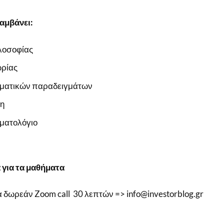
αμβάνει:
ιλοσοφίας
ωρίας
ματικών παραδειγμάτων
ση
ματολόγιο
για τα μαθήματα
α δωρεάν Zoom call 30 λεπτών => info@investorblog.gr