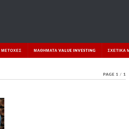
 ΜΕΤΟΧΈΣ
ΜΑΘΉΜΑΤΑ VALUE INVESTING
ΣΧΕΤΙΚΆ 
PAGE 1
/
1