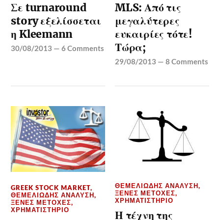
Σε turnaround
MLS: Από τις
story εξελίσσεται
μεγαλύτερες
η Kleemann
ευκαιρίες τότε!
Τώρα;
30/08/2013
—
6 Comments
29/08/2013
—
8 Comments
ΘΕΜΕΛΙΏΔΗΣ ΑΝΆΛΥΣΗ
,
GREEK STOCK MARKET
,
ΞΈΝΕΣ ΜΕΤΟΧΈΣ
,
ΘΕΜΕΛΙΏΔΗΣ ΑΝΆΛΥΣΗ
,
ΧΡΗΜΑΤΙΣΤΉΡΙΟ
ΞΈΝΕΣ ΜΕΤΟΧΈΣ
,
ΧΡΗΜΑΤΙΣΤΉΡΙΟ
Η τέχνη της