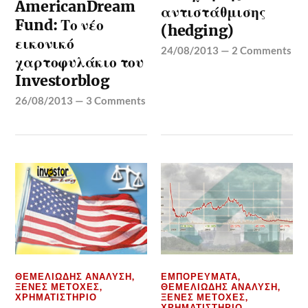
AmericanDream
αντιστάθμισης
Fund: Το νέο
(hedging)
εικονικό
24/08/2013
—
2 Comments
χαρτοφυλάκιο του
Investorblog
26/08/2013
—
3 Comments
ΘΕΜΕΛΙΏΔΗΣ ΑΝΆΛΥΣΗ
,
ΕΜΠΟΡΕΎΜΑΤΑ
,
ΞΈΝΕΣ ΜΕΤΟΧΈΣ
,
ΘΕΜΕΛΙΏΔΗΣ ΑΝΆΛΥΣΗ
,
ΧΡΗΜΑΤΙΣΤΉΡΙΟ
ΞΈΝΕΣ ΜΕΤΟΧΈΣ
,
ΧΡΗΜΑΤΙΣΤΉΡΙΟ