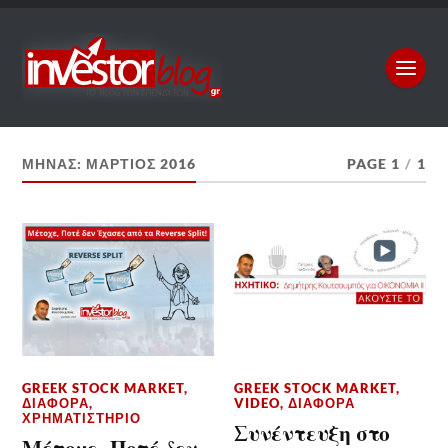
ΜΉΝΑΣ:
ΜΆΡΤΙΟΣ 2016
PAGE 1
/
1
GREEK STOCK MARKET
,
GREEK STOCK MARKET
,
ΔΙΆΦΟΡΑ
,
VIDEO
,
ΔΙΆΦΟΡΑ
ΧΡΗΜΑΤΙΣΤΉΡΙΟ
Συνέντευξη στο