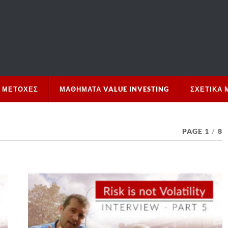
 ΜΕΤΟΧΈΣ
ΜΑΘΉΜΑΤΑ VALUE INVESTING
ΣΧΕΤΙΚΆ 
PAGE 1
/
8