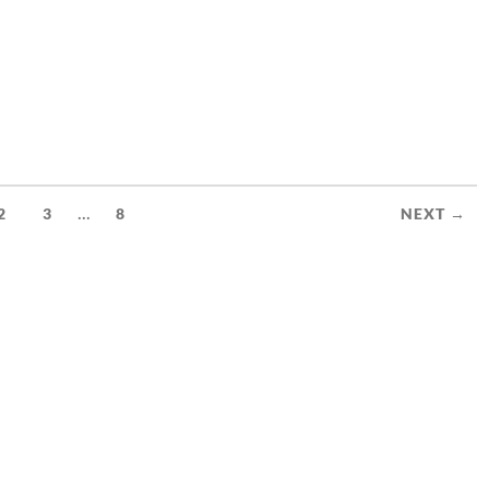
...
2
3
8
NEXT →