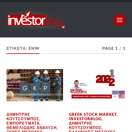
ΕΤΙΚΈΤΑ:
ENW
PAGE 1
/
1
ΔΗΜΉΤΡΗΣ
GREEK STOCK MARKET
,
ΚΟΥΤΣΟΥΜΠΌΣ
,
INVESTORBLOG
,
ΕΜΠΟΡΕΎΜΑΤΑ
,
ΔΗΜΉΤΡΗΣ
ΘΕΜΕΛΙΏΔΗΣ ΑΝΆΛΥΣΗ
,
ΚΟΥΤΣΟΥΜΠΌΣ
,