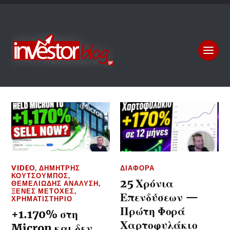
VIDEO
,
ΔΗΜΉΤΡΗΣ
ΔΙΆΦΟΡΑ
ΚΟΥΤΣΟΥΜΠΌΣ
,
25 Χρόνια
ΘΕΜΕΛΙΏΔΗΣ ΑΝΆΛΥΣΗ
,
ΞΈΝΕΣ ΜΕΤΟΧΈΣ
,
Επενδύσεων —
ΧΡΗΜΑΤΙΣΤΉΡΙΟ
Πρώτη Φορά
+1.170% στη
Χαρτοφυλάκιο
Micron και δεν