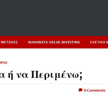
 ΜΕΤΟΧΈΣ
ΜΑΘΉΜΑΤΑ VALUE INVESTING
ΣΧΕΤΙΚΆ 
ΉΡΙΟ
 ή να Περιμένω;
0
Comments