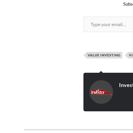
Subsc
VALUE INVESTING
V
Inves