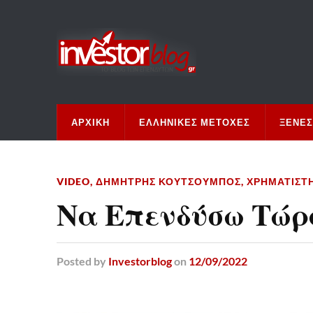
ΑΡΧΙΚΉ
ΕΛΛΗΝΙΚΈΣ ΜΕΤΟΧΈΣ
ΞΈΝΕΣ
VIDEO
,
ΔΗΜΉΤΡΗΣ ΚΟΥΤΣΟΥΜΠΌΣ
,
ΧΡΗΜΑΤΙΣΤ
Να Επενδύσω Τώρα
Posted
by
Investorblog
on
12/09/2022