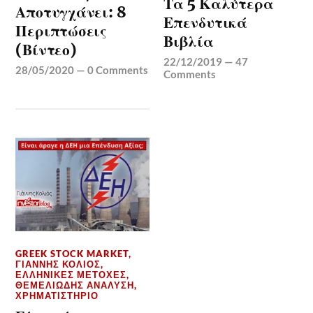
Τα 5 Καλύτερα
Αποτυγχάνει: 8
Επενδυτικά
Περιπτώσεις
Βιβλία
(Βίντεο)
22/12/2019
—
47
28/05/2020
—
0 Comments
Comments
GREEK STOCK MARKET
,
ΓΙΆΝΝΗΣ ΚΟΛΙΌΣ
,
ΕΛΛΗΝΙΚΈΣ ΜΕΤΟΧΈΣ
,
ΘΕΜΕΛΙΏΔΗΣ ΑΝΆΛΥΣΗ
,
ΧΡΗΜΑΤΙΣΤΉΡΙΟ