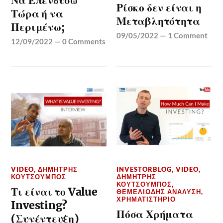
Να Επενδύσω
Ρίσκο δεν είναι η
Τώρα ή να
Μεταβλητότητα
Περιμένω;
09/05/2022
—
1 Comment
12/09/2022
—
0 Comments
VIDEO
,
ΔΗΜΉΤΡΗΣ
INVESTORBLOG
,
VIDEO
,
ΚΟΥΤΣΟΥΜΠΌΣ
ΔΗΜΉΤΡΗΣ
ΚΟΥΤΣΟΥΜΠΌΣ
,
Τι είναι το Value
ΘΕΜΕΛΙΏΔΗΣ ΑΝΆΛΥΣΗ
,
ΧΡΗΜΑΤΙΣΤΉΡΙΟ
Investing?
Πόσα Χρήματα
(Συνέντευξη)