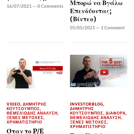
Μπορώ να Βγάλω
16/07/2021
—
0 Comments
Επενδύοντας;
(Βίντεο)
05/05/2021
—
1 Comment
VIDEO
,
ΔΗΜΉΤΡΗΣ
INVESTORBLOG
,
ΚΟΥΤΣΟΥΜΠΌΣ
,
ΔΗΜΉΤΡΗΣ
ΘΕΜΕΛΙΏΔΗΣ ΑΝΆΛΥΣΗ
,
ΚΟΥΤΣΟΥΜΠΌΣ
,
ΔΙΆΦΟΡΑ
,
ΞΈΝΕΣ ΜΕΤΟΧΈΣ
,
ΘΕΜΕΛΙΏΔΗΣ ΑΝΆΛΥΣΗ
,
ΧΡΗΜΑΤΙΣΤΉΡΙΟ
ΞΈΝΕΣ ΜΕΤΟΧΈΣ
,
ΧΡΗΜΑΤΙΣΤΉΡΙΟ
Όταν το P/E