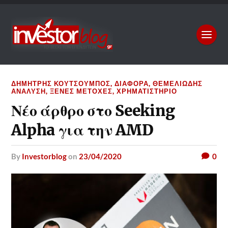
ΔΗΜΉΤΡΗΣ ΚΟΥΤΣΟΥΜΠΌΣ
,
ΔΙΆΦΟΡΑ
,
ΘΕΜΕΛΙΏΔΗΣ
ΑΝΆΛΥΣΗ
,
ΞΈΝΕΣ ΜΕΤΟΧΈΣ
,
ΧΡΗΜΑΤΙΣΤΉΡΙΟ
Νέο άρθρο στο Seeking
Alpha για την AMD
by
Investorblog
on
23/04/2020
0