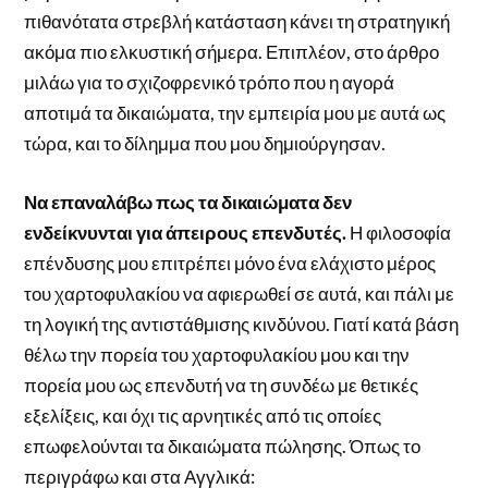
πιθανότατα στρεβλή κατάσταση κάνει τη στρατηγική
ακόμα πιο ελκυστική σήμερα. Επιπλέον, στο άρθρο
μιλάω για το σχιζοφρενικό τρόπο που η αγορά
αποτιμά τα δικαιώματα, την εμπειρία μου με αυτά ως
τώρα, και το δίλημμα που μου δημιούργησαν.
Να επαναλάβω πως τα δικαιώματα δεν
ενδείκνυνται για άπειρους επενδυτές.
Η φιλοσοφία
επένδυσης μου επιτρέπει μόνο ένα ελάχιστο μέρος
του χαρτοφυλακίου να αφιερωθεί σε αυτά, και πάλι με
τη λογική της αντιστάθμισης κινδύνου. Γιατί κατά βάση
θέλω την πορεία του χαρτοφυλακίου μου και την
πορεία μου ως επενδυτή να τη συνδέω με θετικές
εξελίξεις, και όχι τις αρνητικές από τις οποίες
επωφελούνται τα δικαιώματα πώλησης. Όπως το
περιγράφω και στα Αγγλικά: