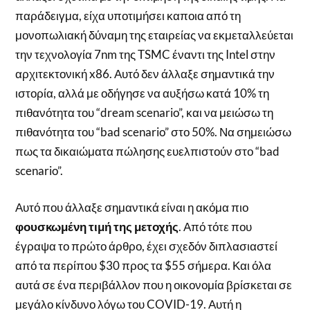
παράδειγμα, είχα υποτιμήσει καποια από τη
μονοπωλιακή δύναμη της εταιρείας να εκμεταλλεύεται
την τεχνολογία 7nm της TSMC έναντι της Intel στην
αρχιτεκτονική x86. Αυτό δεν άλλαξε σημαντικά την
ιστορία, αλλά με οδήγησε να αυξήσω κατά 10% τη
πιθανότητα του “dream scenario”, και να μειώσω τη
πιθανότητα του “bad scenario” στο 50%. Να σημειώσω
πως τα δικαιώματα πώλησης ευελπιστούν στο “bad
scenario”.
Αυτό που άλλαξε σημαντικά είναι η ακόμα πιο
φουσκωμένη τιμή της μετοχής
. Από τότε που
έγραψα το πρώτο άρθρο, έχει σχεδόν διπλασιαστεί
από τα περίπου $30 προς τα $55 σήμερα. Και όλα
αυτά σε ένα περιβάλλον που η οικονομία βρίσκεται σε
μεγάλο κίνδυνο λόγω του COVID-19. Αυτή η