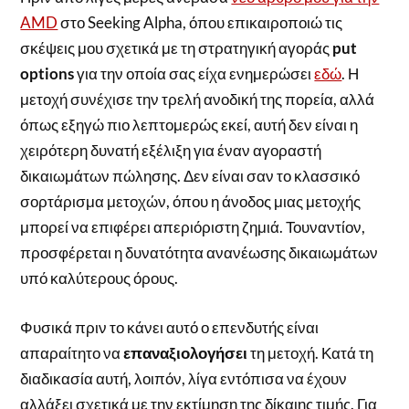
AMD
στο Seeking Alpha, όπου επικαιροποιώ τις
σκέψεις μου σχετικά με τη στρατηγική αγοράς
put
options
για την οποία σας είχα ενημερώσει
εδώ
. Η
μετοχή συνέχισε την τρελή ανοδική της πορεία, αλλά
όπως εξηγώ πιο λεπτομερώς εκεί, αυτή δεν είναι η
χειρότερη δυνατή εξέλιξη για έναν αγοραστή
δικαιωμάτων πώλησης. Δεν είναι σαν το κλασσικό
σορτάρισμα μετοχών, όπου η άνοδος μιας μετοχής
μπορεί να επιφέρει απεριόριστη ζημιά. Τουναντίον,
προσφέρεται η δυνατότητα ανανέωσης δικαιωμάτων
υπό καλύτερους όρους.
Φυσικά πριν το κάνει αυτό ο επενδυτής είναι
απαραίτητο να
επαναξιολογήσει
τη μετοχή. Κατά τη
διαδικασία αυτή, λοιπόν, λίγα εντόπισα να έχουν
αλλάξει σχετικά με την εκτίμηση της δίκαιης τιμής. Για