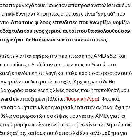
, στα παράγωγά τους, ίσως τον αποπροσανατολίσει ακόμα
επικίνδυνη αντίληψη πως οι μετοχές είναι “χαρτιά” που
κάτω.
Από τους φίλους επενδυτές που γνωρίζω, νομίζω
τα δάχτυλα του ενός χεριού αυτοί που θα ακολουθούσαν,
ηγική και δε θα έκαναν κακό στον εαυτό τους.
ωτιέστε γιατί αναφέρω την περίπτωση της AMD εδώ, και
ε τα options, ειδικά όταν πιστεύω πως τα δικαιώματα
 καλή επενδυτική επιλογή και πολύ περισσότερο όταν αυτό
 αγοράζω και διακρατώ μετοχές. Αρχικά, γιατί δε θα
α χωράφια εκείνες τις λίγες φορές που η πεποίθησή μου
eward
είναι αυξημένη (βλέπε:
Τουρκική Λίρα
). Φυσικά,
ι οποιαδήποτε κίνηση να βασίζεται στην αξία και όχι την
θέλω να μοιραστώ τις σκέψεις μου για την AMD, γιατί οι
αι υπερτιμήσεις είναι καλή αφορμή να γίνει αντιληπτό πως
τές αξίας, και ίσως αυτό αποτελεί ένα καλό μάθημα για