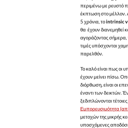
περιμένω με ρευστό π
έκπτωση στο μέλλον. 
5 χρόνια, το
intrinsic 
θα έχουν διανεμηθεί κ
αγοράζοντας σήμερα, τ
τιμές υπόσχονται χαμ
παρελθόν.
Το καλό είναι πως οι υ
έχουν μείνει πίσω. Οπ
διόρθωση, είναι οι επ
έναντι των δεικτών. Έ
ξεδιπλώνονται τέτοιες 
Εμπορευσιμότητα (απ
μετοχών της μικρής κεφ
υποσχόμενες αποδόσεις