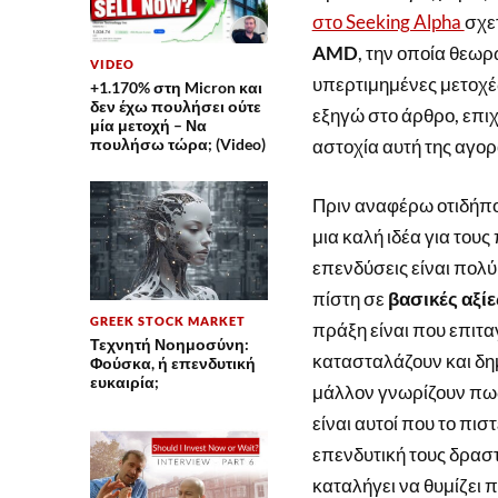
στο Seeking Alpha
σχετ
AMD
, την οποία θεωρ
VIDEO
υπερτιμημένες μετοχέ
+1.170% στη Micron και
δεν έχω πουλήσει ούτε
εξηγώ στο άρθρο, επι
μία μετοχή – Να
αστοχία αυτή της αγο
πουλήσω τώρα; (Video)
Πριν αναφέρω οτιδήποτ
μια καλή ιδέα για τους
επενδύσεις είναι πολύ
πίστη σε
βασικές αξίε
GREEK STOCK MARKET
πράξη είναι που επιταγ
Τεχνητή Νοημοσύνη:
κατασταλάζουν και δημ
Φούσκα, ή επενδυτική
ευκαιρία;
μάλλον γνωρίζουν πως 
είναι αυτοί που το πι
επενδυτική τους δρασ
καταλήγει να θυμίζει 