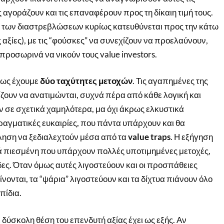
ς αγοράζουν και τις επαναφέρουν προς τη δίκαιη τιμή τους.
 των διαστρεβλώσεων κυρίως κατευθύνεται προς την κάτω
αξίες), με τις “φούσκες” να συνεχίζουν να προελαύνουν,
 προσωρινά να νικούν τους value investors.
πως έχουμε
δύο ταχύτητες μετοχών
. Τις αγαπημένες της
ίζουν να ανατιμώνται, συχνά πέρα από κάθε λογική και
 σε σχετικά χαμηλότερα, μα όχι άκρως ελκυστικά
πραγματικές ευκαιρίες, που πάντα υπάρχουν και θα
ληση να ξεδιαλεχτούν μέσα από τα
value traps
. Η εξήγηση
ρά πιεσμένη που υπάρχουν πολλές υποτιμημένες μετοχές,
ες. Όταν όμως αυτές λιγοστεύουν και οι προσπάθειες
νονται, τα “ψάρια” λιγοστεύουν και τα δίχτυα πιάνουν όλο
πίδια.
 δύσκολη θέση του επενδυτή αξίας έχει ως εξής. Αν