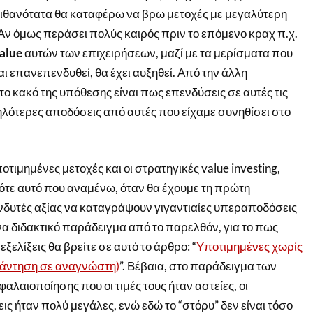
ιθανότατα θα καταφέρω να βρω μετοχές με μεγαλύτερη
Αν όμως περάσει πολύς καιρός πριν το επόμενο κραχ π.χ.
value
αυτών των επιχειρήσεων, μαζί με τα μερίσματα που
αι επανεπενδυθεί, θα έχει αυξηθεί. Από την άλλη
ο κακό της υπόθεσης είναι πως επενδύσεις σε αυτές τις
ηλότερες αποδόσεις από αυτές που είχαμε συνηθίσει στο
ποτιμημένες μετοχές και οι στρατηγικές value investing,
ότε αυτό που αναμένω, όταν θα έχουμε τη πρώτη
ενδυτές αξίας να καταγράψουν γιγαντιαίες υπεραποδόσεις
να διδακτικό παράδειγμα από το παρελθόν, για το πως
εξελίξεις θα βρείτε σε αυτό το άρθρο: “
Υποτιμημένες χωρίς
άντηση σε αναγνώστη)
”. Βέβαια, στο παράδειγμα των
αλαιοποίησης που οι τιμές τους ήταν αστείες, οι
 ήταν πολύ μεγάλες, ενώ εδώ το “στόρυ” δεν είναι τόσο