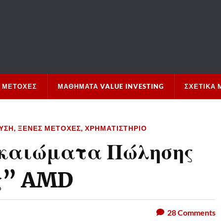
 ΜΕΤΟΧΈΣ
ΜΑΘΉΜΑΤΑ VALUE INVESTING
ΣΧΕΤΙΚΆ 
ΥΣΗ
,
ΞΈΝΕΣ ΜΕΤΟΧΈΣ
,
ΧΡΗΜΑΤΙΣΤΉΡΙΟ
ικαιώματα Πώλησης
ης” AMD
28
Comments