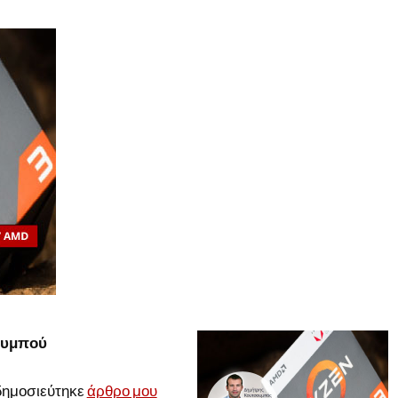
ουμπού
 δημοσιεύτηκε
άρθρο μου