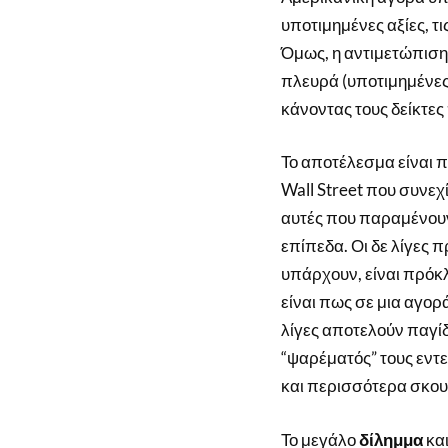
υποτιμημένες αξίες, τι
Όμως, η αντιμετώπιση
πλευρά (υποτιμημένες 
κάνοντας τους δείκτες
Το αποτέλεσμα είναι 
Wall Street που συνεχ
αυτές που παραμένουν
επίπεδα. Οι δε λίγες 
υπάρχουν, είναι πρόκ
είναι πως σε μια αγο
λίγες αποτελούν παγίδ
“ψαρέματός” τους εντεί
και περισσότερα σκου
Το μεγάλο
δίλημμα
και