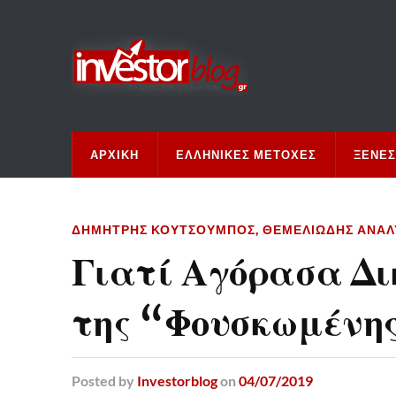
ΑΡΧΙΚΉ
ΕΛΛΗΝΙΚΈΣ ΜΕΤΟΧΈΣ
ΞΈΝΕΣ
ΔΗΜΉΤΡΗΣ ΚΟΥΤΣΟΥΜΠΌΣ
,
ΘΕΜΕΛΙΏΔΗΣ ΑΝΆΛ
Γιατί Αγόρασα Δ
της “Φουσκωμέν
Posted
by
Investorblog
on
04/07/2019