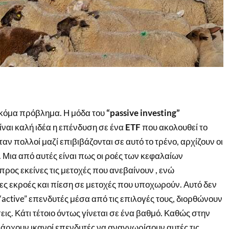
 ακόμα πρόβλημα. Η μόδα του
“passive investing”
είναι καλή ιδέα η επένδυση σε ένα
ETF
που ακολουθεί το
ταν πολλοί μαζί επιβιβάζονται σε αυτό το τρένο, αρχίζουν οι
Μια από αυτές είναι πως οι ροές των κεφαλαίων
προς εκείνες τις μετοχές που ανεβαίνουν , ενώ
ες εκροές και πίεση σε μετοχές που υποχωρούν. Αυτό δεν
“active” επενδυτές μέσα από τις επιλογές τους, διορθώνουν
ις. Κάτι τέτοιο όντως γίνεται σε ένα βαθμό. Καθώς στην
άρχουν ικανοί επενδυτές να αναγνωρίσουν αυτές τις