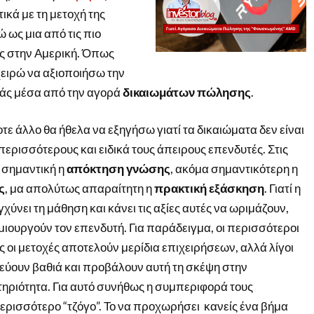
ικά με τη μετοχή της
ώ ως μια από τις πιο
ς στην Αμερική. Όπως
χειρώ να αξιοποιήσω την
ράς μέσα από την αγορά
δικαιωμάτων πώλησης
.
ε άλλο θα ήθελα να εξηγήσω γιατί τα δικαιώματα δεν είναι
 περισσότερους και ειδικά τους άπειρους επενδυτές. Στις
 σημαντική η
απόκτηση γνώσης
, ακόμα σημαντικότερη η
ς
, μα απολύτως απαραίτητη η
πρακτική εξάσκηση
. Γιατί η
χύνει τη μάθηση και κάνει τις αξίες αυτές να ωριμάζουν,
ιουργούν τον επενδυτή. Για παράδειγμα, οι περισσότεροι
οι μετοχές αποτελούν μερίδια επιχειρήσεων, αλλά λίγοι
στεύουν βαθιά και προβάλουν αυτή τη σκέψη στην
τηριότητα. Για αυτό συνήθως η συμπεριφορά τους
περισσότερο “τζόγο”. Το να προχωρήσει κανείς ένα βήμα