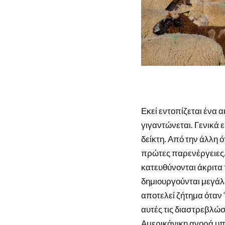
Εκεί εντοπίζεται ένα
γιγαντώνεται. Γενικά 
δείκτη. Από την άλλη ό
πρώτες παρενέργειες. 
κατευθύνονται άκριτα 
δημιουργούνται μεγάλ
αποτελεί ζήτημα όταν 
αυτές τις διαστρεβλώσε
Αμερικάνικη αγορά υπ