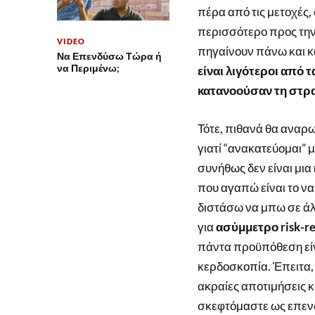
πέρα από τις μετοχές
περισσότερο προς την 
VIDEO
πηγαίνουν πάνω και 
Να Επενδύσω Τώρα ή
να Περιμένω;
είναι λιγότεροι από 
κατανοούσαν τη στρατ
Τότε, πιθανά θα αναρ
γιατί “ανακατεύομαι” μ
συνήθως δεν είναι μια
που αγαπώ είναι το να
διστάσω να μπω σε άλλ
για
ασύμμετρο risk-r
πάντα προϋπόθεση είνα
κερδοσκοπία. Έπειτα, 
ακραίες αποτιμήσεις κ
σκεφτόμαστε ως επενδυ