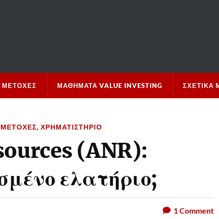
 ΜΕΤΟΧΈΣ
ΜΑΘΉΜΑΤΑ VALUE INVESTING
ΣΧΕΤΙΚΆ 
 ΜΕΤΟΧΈΣ
,
ΧΡΗΜΑΤΙΣΤΉΡΙΟ
sources (ANR):
σμένο ελατήριο;
1
Comment