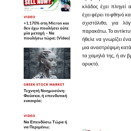
κλάδος έχει πληγεί
έχει φέρει το φθηνό κ
VIDEO
σχιστόλιθο, για λ
+1.170% στη Micron και
δεν έχω πουλήσει ούτε
παρακάτω. Το αντίκτυπ
μία μετοχή – Να
πουλήσω τώρα; (Video)
ήθελε να γνωρίζει ένα
μια αναστρέψιμη κατάσ
τα χαμηλά της, ή αν 
ορυκτό.
GREEK STOCK MARKET
Τεχνητή Νοημοσύνη:
Φούσκα, ή επενδυτική
ευκαιρία;
VIDEO
Να Επενδύσω Τώρα ή
να Περιμένω;