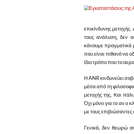
επικίνδυνης μετοχής. 
τους ανάλυση, δεν α
κάνουμε πραγματικά μ
που είναι πιθανό να ο
ίδιο τρόπο που το αε
Η ANR κινδυνεύει σοβ
μέσα από τη φιλοσοφι
μετοχής της. Και πάλ
Όχι μόνο για το αν ο κ
με τους επιβιώσαντες 
Γενικά, δεν θεωρώ 