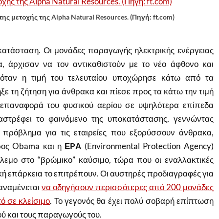
ς μετοχής της Alpha Natural Resources. (Πηγή: ft.com)
 κατάσταση. Οι μονάδες παραγωγής ηλεκτρικής ενέργειας
, άρχισαν να τον αντικαθιστούν με το νέο άφθονο και
, όταν η τιμή του τελευταίου υποχώρησε κάτω από τα
ε τη ζήτηση για άνθρακα και πίεσε προς τα κάτω την τιμή
η επαναφορά του φυσικού αερίου σε υψηλότερα επίπεδα
αστρέφει το φαινόμενο της υποκατάστασης, γεννώντας
το πρόβλημα για τις εταιρείες που εξορύσσουν άνθρακα,
ρος Obama και η
ΕPΑ
(Environmental Protection Agency)
όλεμο στο “βρώμικο” καύσιμο, τώρα που οι εναλλακτικές
κή επάρκεια το επιτρέπουν. Οι αυστηρές προδιαγραφές για
 αναμένεται
να οδηγήσουν περ
ισσότερες από 200 μονάδες
ό σε κλείσιμο
. Το γεγονός θα έχει πολύ σοβαρή επίπτωση
ού και τους παραγωγούς του.