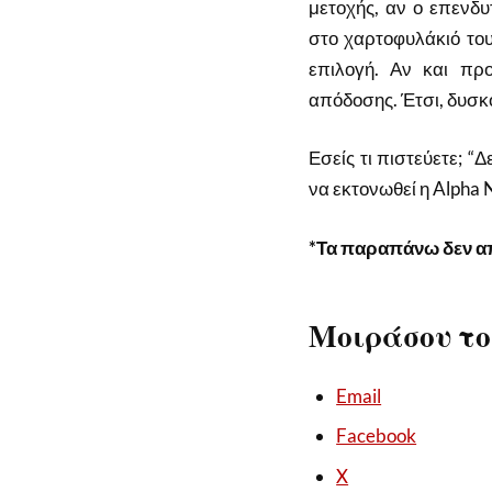
μετοχής, αν ο επενδυ
στο χαρτοφυλάκιό του
επιλογή. Αν και προ
απόδοσης. Έτσι, δυσκ
Εσείς τι πιστεύετε; “
να εκτονωθεί η Alpha 
*Τα παραπάνω δεν α
Μοιράσου το
Email
Facebook
X