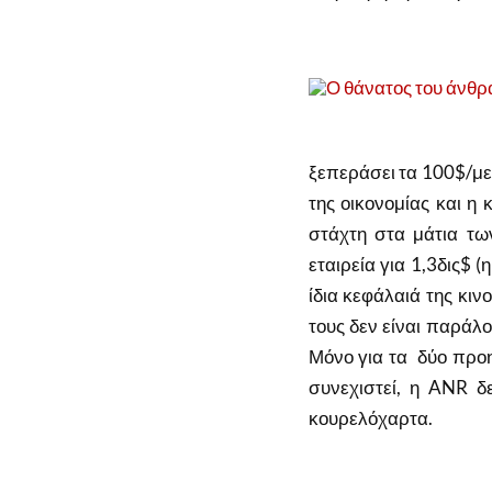
ξεπεράσει τα 100$/με
της οικονομίας και η 
στάχτη στα μάτια τω
εταιρεία για 1,3δις$ (
ίδια κεφάλαιά της κιν
τους δεν είναι παράλο
Μόνο για τα δύο προη
συνεχιστεί, η ANR δ
κουρελόχαρτα.