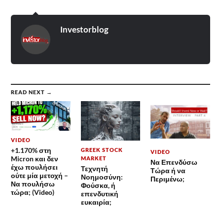
Investorblog
READ NEXT →
VIDEO
+1.170% στη
GREEK STOCK
VIDEO
Micron και δεν
MARKET
Να Επενδύσω
έχω πουλήσει
Τεχνητή
Τώρα ή να
ούτε μία μετοχή –
Νοημοσύνη:
Περιμένω;
Να πουλήσω
Φούσκα, ή
τώρα; (Video)
επενδυτική
ευκαιρία;