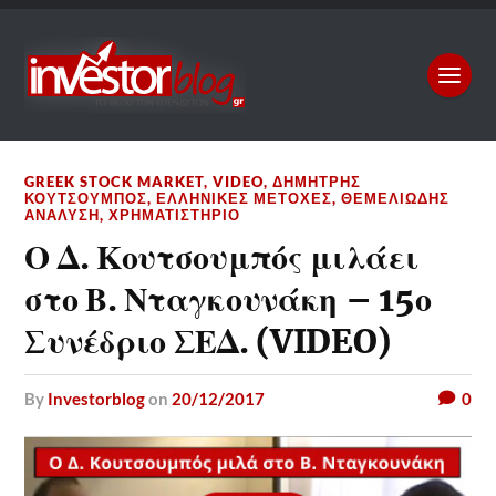
GREEK STOCK MARKET
,
VIDEO
,
ΔΗΜΉΤΡΗΣ
ΚΟΥΤΣΟΥΜΠΌΣ
,
ΕΛΛΗΝΙΚΈΣ ΜΕΤΟΧΈΣ
,
ΘΕΜΕΛΙΏΔΗΣ
ΑΝΆΛΥΣΗ
,
ΧΡΗΜΑΤΙΣΤΉΡΙΟ
Ο Δ. Κουτσουμπός μιλάει
στο Β. Νταγκουνάκη – 15ο
Συνέδριο ΣΕΔ. (VIDEO)
by
Investorblog
on
20/12/2017
0