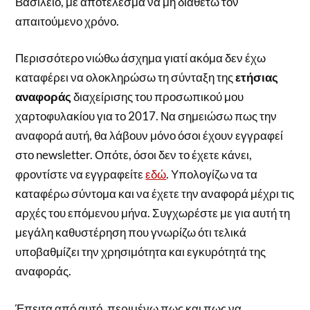
Βασίλειο, με αποτέλεσμα να μη διαθέτω τον
απαιτούμενο χρόνο.
Περισσότερο νιώθω άσχημα γιατί ακόμα δεν έχω
καταφέρει να ολοκληρώσω τη σύνταξη της
ετήσιας
αναφοράς
διαχείρισης του προσωπικού μου
χαρτοφυλακίου για το 2017. Να σημειώσω πως την
αναφορά αυτή, θα λάβουν μόνο όσοι έχουν εγγραφεί
στο newsletter. Οπότε, όσοι δεν το έχετε κάνει,
φροντίστε να εγγραφείτε
εδώ
. Υπολογίζω να τα
καταφέρω σύντομα και να έχετε την αναφορά μέχρι τις
αρχές του επόμενου μήνα. Συγχωρέστε με για αυτή τη
μεγάλη καθυστέρηση που γνωρίζω ότι τελικά
υποβαθμίζει την χρησιμότητα και εγκυρότητά της
αναφοράς.
Έπειτα από αυτό, περιμένω πως και πως να