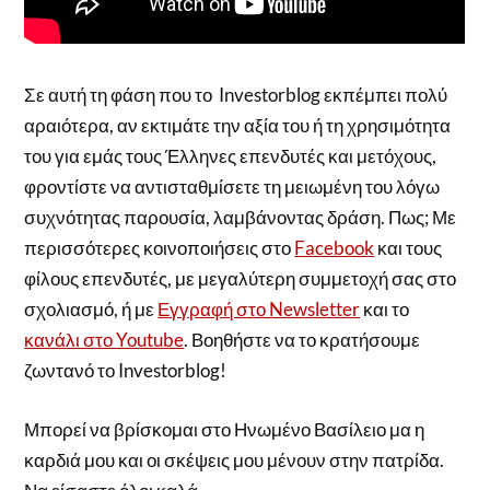
Σε αυτή τη φάση που το Investorblog εκπέμπει πολύ
αραιότερα, αν εκτιμάτε την αξία του ή τη χρησιμότητα
του για εμάς τους Έλληνες επενδυτές και μετόχους,
φροντίστε να αντισταθμίσετε τη μειωμένη του λόγω
συχνότητας παρουσία, λαμβάνοντας δράση. Πως; Με
περισσότερες κοινοποιήσεις στο
Facebook
και τους
φίλους επενδυτές, με μεγαλύτερη συμμετοχή σας στο
σχολιασμό, ή με
Εγγραφή στο Newsletter
και το
κανάλι στο Youtube
. Βοηθήστε να το κρατήσουμε
ζωντανό το Investorblog!
Μπορεί να βρίσκομαι στο Ηνωμένο Βασίλειο μα η
καρδιά μου και οι σκέψεις μου μένουν στην πατρίδα.