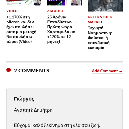
VIDEO
ΔΙΆΦΟΡΑ
+1.170% στη
25 Χρόνια
GREEK STOCK
Micron και δεν
Επενδύσεων —
MARKET
έχω πουλήσει
Πρώτη Φορά
Τεχνητή
ούτε μία μετοχή –
Χαρτοφυλάκιο
Νοημοσύνη:
Να πουλήσω
+170% σε 12
Φούσκα, ή
τώρα; (Video)
μήνες!
επενδυτική
ευκαιρία;
2 COMMENTS
Add Comment →
Γιώργος
Αγαπητέ Δημήτρη,
Εύχομαι καλό ξεκίνημα στη νέα σου ζωή.