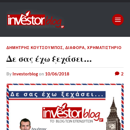
ΔΗΜΉΤΡΗΣ ΚΟΥΤΣΟΥΜΠΌΣ
,
ΔΙΆΦΟΡΑ
,
ΧΡΗΜΑΤΙΣΤΉΡΙΟ
Δε σας έχω ξεχάσει…
by
Investorblog
on
10/06/2018
2