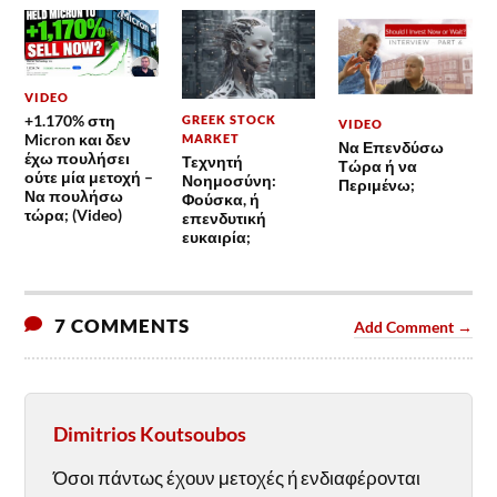
VIDEO
+1.170% στη
GREEK STOCK
VIDEO
Micron και δεν
MARKET
Να Επενδύσω
έχω πουλήσει
Τεχνητή
Τώρα ή να
ούτε μία μετοχή –
Νοημοσύνη:
Περιμένω;
Να πουλήσω
Φούσκα, ή
τώρα; (Video)
επενδυτική
ευκαιρία;
7 COMMENTS
Add Comment →
Dimitrios Koutsoubos
Όσοι πάντως έχουν μετοχές ή ενδιαφέρονται