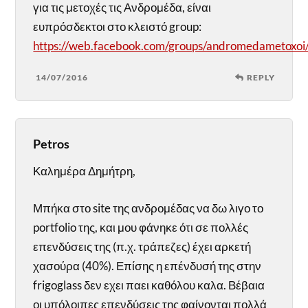
για τις μετοχές τις Ανδρομέδα, είναι
ευπρόσδεκτοι στο κλειστό group:
https://web.facebook.com/groups/andromedametoxoi
14/07/2016
REPLY
Petros
Καλημέρα Δημήτρη,
Μπήκα στο site της ανδρομέδας να δω λιγο το
portfolio της, και μου φάνηκε ότι σε πολλές
επενδύσεις της (π.χ. τράπεζες) έχει αρκετή
χασούρα (40%). Επίσης η επένδυσή της στην
frigoglass δεν εχει παει καθόλου καλα. Βέβαια
οι υπόλοιπες επενδύσεις της φαίνονται πολλά