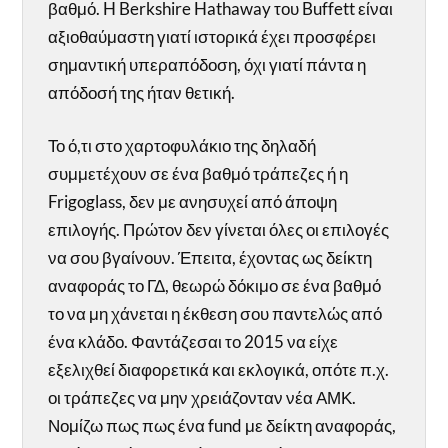
βαθμό. H Berkshire Hathaway του Buffett είναι
αξιοθαύμαστη γιατί ιστορικά έχει προσφέρει
σημαντική υπεραπόδοση, όχι γιατί πάντα η
απόδοσή της ήταν θετική.
Το ό,τι στο χαρτοφυλάκιο της δηλαδή
συμμετέχουν σε ένα βαθμό τράπεζες ή η
Frigoglass, δεν με ανησυχεί από άποψη
επιλογής. Πρώτον δεν γίνεται όλες οι επιλογές
να σου βγαίνουν. Έπειτα, έχοντας ως δείκτη
αναφοράς το ΓΔ, θεωρώ δόκιμο σε ένα βαθμό
το να μη χάνεται η έκθεση σου παντελώς από
ένα κλάδο. Φαντάζεσαι το 2015 να είχε
εξελιχθεί διαφορετικά και εκλογικά, οπότε π.χ.
οι τράπεζες να μην χρειάζονταν νέα ΑΜΚ.
Νομίζω πως πως ένα fund με δείκτη αναφοράς,