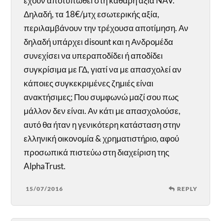
έχουν αποτυπωθεί στη καθαρή αξία NAV.
Δηλαδή, τα 18€/μτχ εσωτερικής αξία,
περιλαμβάνουν την τρέχουσα αποτίμηση. Αν
δηλαδή υπάρχει disount και η Ανδρομέδα
συνεχίσει να υπεραποδίδει ή αποδίδει
συγκρίσιμα με ΓΔ, γιατί να με απασχολεί αν
κάποιες συγκεκριμένες ζημιές είναι
ανακτήσιμες; Που συμφωνώ μαζί σου πως
μάλλον δεν είναι. Αν κάτι με απασχολούσε,
αυτό θα ήταν η γενικότερη κατάσταση στην
ελληνική οικονομία & χρηματιστήριο, αφού
προσωπικά πιστεύω στη διαχείριση της
AlphaTrust.
15/07/2016
REPLY