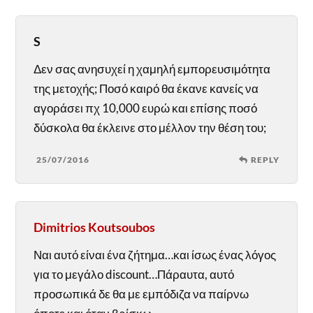
S
Δεν σας ανησυχεί η χαμηλή εμπορευσιμότητα
της μετοχής; Ποσό καιρό θα έκανε κανείς να
αγοράσει πχ 10,000 ευρώ και επίσης ποσό
δύσκολα θα έκλεινε στο μέλλον την θέση του;
25/07/2016
REPLY
Dimitrios Koutsoubos
Ναι αυτό είναι ένα ζήτημα…και ίσως ένας λόγος
για το μεγάλο discount…Πάραυτα, αυτό
προσωπικά δε θα με εμπόδιζα να παίρνω