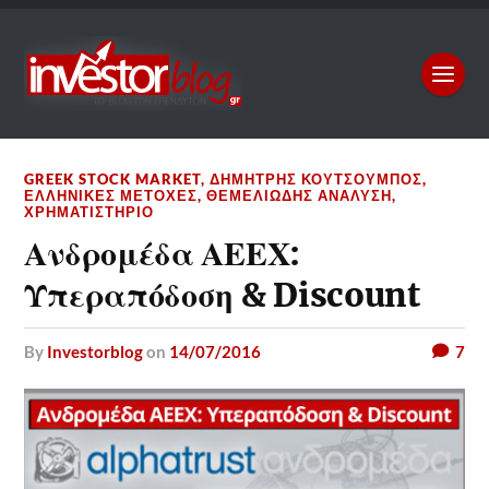
GREEK STOCK MARKET
,
ΔΗΜΉΤΡΗΣ ΚΟΥΤΣΟΥΜΠΌΣ
,
ΕΛΛΗΝΙΚΈΣ ΜΕΤΟΧΈΣ
,
ΘΕΜΕΛΙΏΔΗΣ ΑΝΆΛΥΣΗ
,
ΧΡΗΜΑΤΙΣΤΉΡΙΟ
Ανδρομέδα ΑΕΕΧ:
Υπεραπόδοση & Discount
by
Investorblog
on
14/07/2016
7