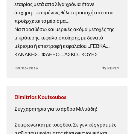
εταιρίας μετά απο λίγα χρόνια ήτανε
άσχημη….επομένως θέλει προσοχή απο που
προέρχεται το μέρισμα…
Να προσθέσω και μερικές ακόμα μετοχές της
μικρότερης κεφαλαιοποίησης με δυνατό
μέρισμα ή επιστροφή κεφαλαίου…ΓΕΒΚΑ…
ΚΑΝΑΚΗΣ…ΦΛΕΞΟ….ΑΣΚΟ…ΚΟΥΕΣ
09/06/2016
REPLY
Dimitrios Koutsoubos
Συγχαρητήρια για το άρθρο Μιλτιάδη!
Συμφωνώ και με τους δύο. Σε γενικές γραμμές
η αξία του μερίσματος είναι οικονομική και