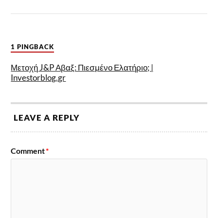
1 PINGBACK
Μετοχή J&P Αβαξ: Πιεσμένο Ελατήριο; |
Investorblog.gr
LEAVE A REPLY
Comment
*