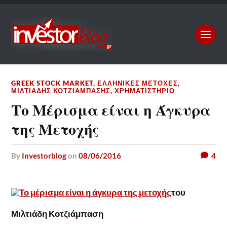
GREEK STOCK MARKET
,
ΕΛΛΗΝΙΚΈΣ ΜΕΤΟΧΈΣ
,
ΜΙΛΤΙΆΔΗΣ ΚΟΤΖΙΆΜΠΑΣΗΣ
,
ΧΡΗΜΑΤΙΣΤΉΡΙΟ
Το Μέρισμα είναι η Άγκυρα
της Μετοχής
by
Investorblog
on
08/06/2016
4
του
Μιλτιάδη Κοτζιάμπαση