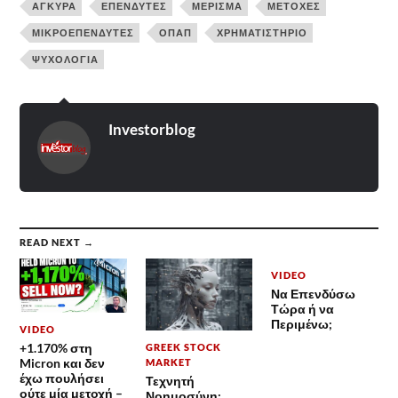
ΆΓΚΥΡΑ
ΕΠΕΝΔΥΤΈΣ
ΜΈΡΙΣΜΑ
ΜΕΤΟΧΈΣ
ΜΙΚΡΟΕΠΕΝΔΥΤΈΣ
ΟΠΑΠ
ΧΡΗΜΑΤΙΣΤΉΡΙΟ
ΨΥΧΟΛΟΓΊΑ
Investorblog
READ NEXT →
VIDEO
Να Επενδύσω
Τώρα ή να
Περιμένω;
VIDEO
+1.170% στη
GREEK STOCK
Micron και δεν
MARKET
έχω πουλήσει
Τεχνητή
ούτε μία μετοχή –
Νοημοσύνη: