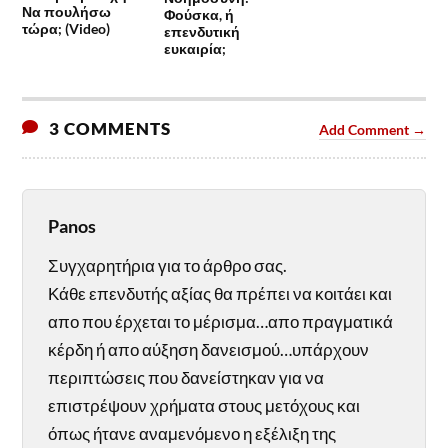
Να πουλήσω
Φούσκα, ή
τώρα; (Video)
επενδυτική
ευκαιρία;
3 COMMENTS
Add Comment →
Panos
Συγχαρητήρια για το άρθρο σας.
Κάθε επενδυτής αξίας θα πρέπει να κοιτάει και
απο που έρχεται το μέρισμα…απο πραγματικά
κέρδη ή απο αύξηση δανεισμού…υπάρχουν
περιπτώσεις που δανείστηκαν για να
επιστρέψουν χρήματα στους μετόχους και
όπως ήτανε αναμενόμενο η εξέλιξη της