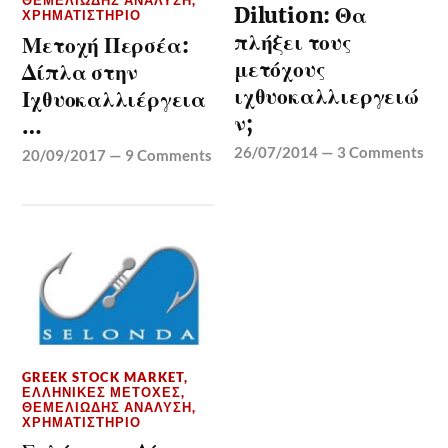
ΘΕΜΕΛΙΏΔΗΣ ΑΝΆΛΥΣΗ
,
Dilution: Θα
ΧΡΗΜΑΤΙΣΤΉΡΙΟ
πλήξει τους
Μετοχή Περσέα:
μετόχους
Δίπλα στην
ιχθυοκαλλιεργειώ
Ιχθυοκαλλιέργεια
ν;
…
26/07/2014
—
3 Comments
20/09/2017
—
9 Comments
GREEK STOCK MARKET
,
ΕΛΛΗΝΙΚΈΣ ΜΕΤΟΧΈΣ
,
ΘΕΜΕΛΙΏΔΗΣ ΑΝΆΛΥΣΗ
,
ΧΡΗΜΑΤΙΣΤΉΡΙΟ