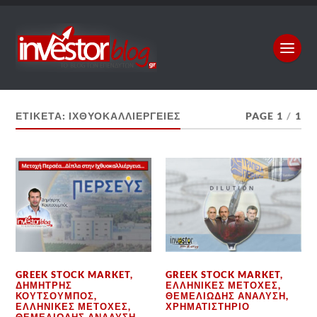
ΕΤΙΚΈΤΑ:
ΙΧΘΥΟΚΑΛΛΙΈΡΓΕΙΕΣ
PAGE 1
/
1
GREEK STOCK MARKET
,
GREEK STOCK MARKET
,
ΔΗΜΉΤΡΗΣ
ΕΛΛΗΝΙΚΈΣ ΜΕΤΟΧΈΣ
,
ΚΟΥΤΣΟΥΜΠΌΣ
,
ΘΕΜΕΛΙΏΔΗΣ ΑΝΆΛΥΣΗ
,
ΕΛΛΗΝΙΚΈΣ ΜΕΤΟΧΈΣ
,
ΧΡΗΜΑΤΙΣΤΉΡΙΟ