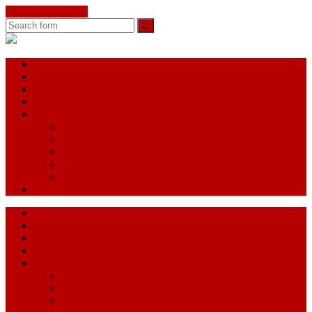
Skip to the content
Search
Investorblog.gr
Αρχική
Ελληνικές μετοχές
Ξένες Μετοχές
Μαθήματα Value Investing
Σχετικά με εμάς
Αρθρογράφοι
Επικοινωνία
Εγγραφή στο Newsletter
Links
Όροι Χρήσης
EN
Αρχική
Ελληνικές μετοχές
Ξένες Μετοχές
Μαθήματα Value Investing
Σχετικά με εμάς
Αρθρογράφοι
Επικοινωνία
Εγγραφή στο Newsletter