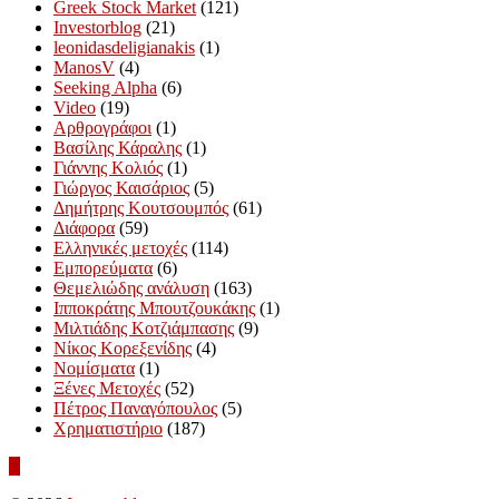
Greek Stock Market
(121)
Investorblog
(21)
leonidasdeligianakis
(1)
ManosV
(4)
Seeking Alpha
(6)
Video
(19)
Αρθρογράφοι
(1)
Βασίλης Κάραλης
(1)
Γιάννης Κολιός
(1)
Γιώργος Καισάριος
(5)
Δημήτρης Κουτσουμπός
(61)
Διάφορα
(59)
Ελληνικές μετοχές
(114)
Εμπορεύματα
(6)
Θεμελιώδης ανάλυση
(163)
Ιπποκράτης Μπουτζουκάκης
(1)
Μιλτιάδης Κοτζιάμπασης
(9)
Νίκος Κορεξενίδης
(4)
Νομίσματα
(1)
Ξένες Μετοχές
(52)
Πέτρος Παναγόπουλος
(5)
Χρηματιστήριο
(187)
To
the