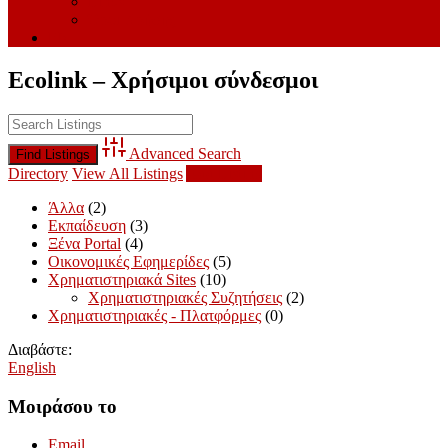
Links
Όροι Χρήσης
EN
Ecolink – Χρήσιμοι σύνδεσμοι
Advanced Search
Directory
View All Listings
Add Listing
Άλλα
(2)
Εκπαίδευση
(3)
Ξένα Portal
(4)
Οικονομικές Εφημερίδες
(5)
Χρηματιστηριακά Sites
(10)
Χρηματιστηριακές Συζητήσεις
(2)
Χρηματιστηριακές - Πλατφόρμες
(0)
Διαβάστε:
English
Μοιράσου το
Email